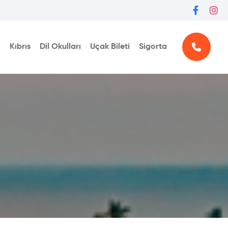
ı
Kıbrıs
Dil Okulları
Uçak Bileti
Sigorta