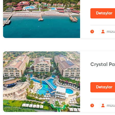
müsa
Crystal P
müsa