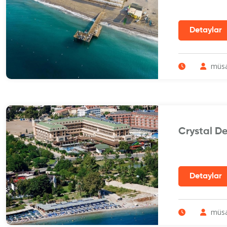
müsa
Crystal D
müsa