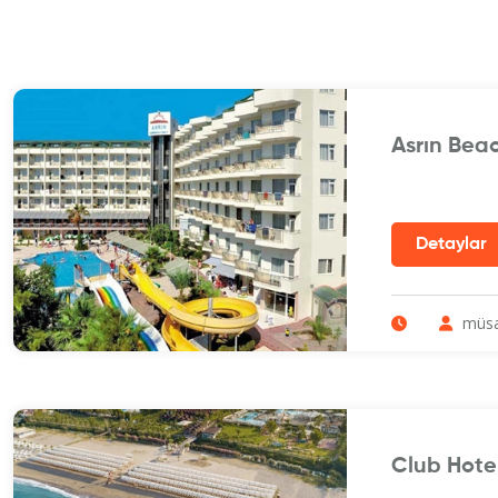
Asrın Bea
müsa
Club Hote