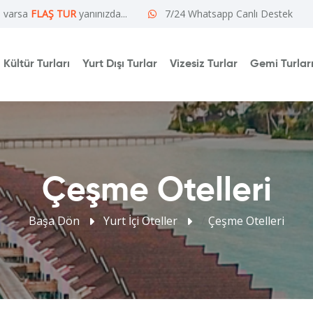
e varsa
FLAŞ TUR
yanınızda...
7/24 Whatsapp Canlı Destek
Kültür Turları
Yurt Dışı Turlar
Vizesiz Turlar
Gemi Turlar
Çeşme Otelleri
Başa Dön
Yurt İçi Oteller
/
Çeşme Otelleri