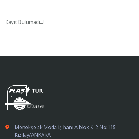
Kayıt Bulumadı...!
Menekşe sk.Moda iş hanı A blok K-2 No:115
Kızılay/ANKARA