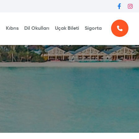
ı
Kıbrıs
Dil Okulları
Uçak Bileti
Sigorta