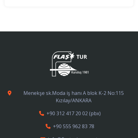
Menekşe sk.Moda iş hanı A blok K-2 No:115
Kızılay/ANKARA
+90 312 417 20 02
(pbx)
+90 555 962 83 78