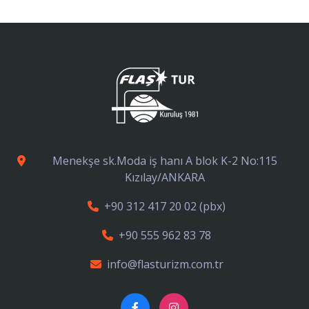
Menekşe sk.Moda iş hanı A blok K-2 No:115
Kızılay/ANKARA
+90 312 417 20 02
(pbx)
+90 555 962 83 78
info@flasturizm.com.tr