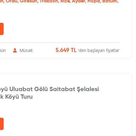
n, Ordu, Giresun, Trabzon, Rize, Ayder, Hopa, Batum,
Gün
Müsait
'den başlayan fiyatlar
5.649 TL
öyü Uluabat Gölü Saitabat Şelalesi
ık Köyü Turu