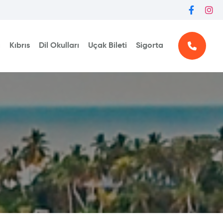
ı
Kıbrıs
Dil Okulları
Uçak Bileti
Sigorta