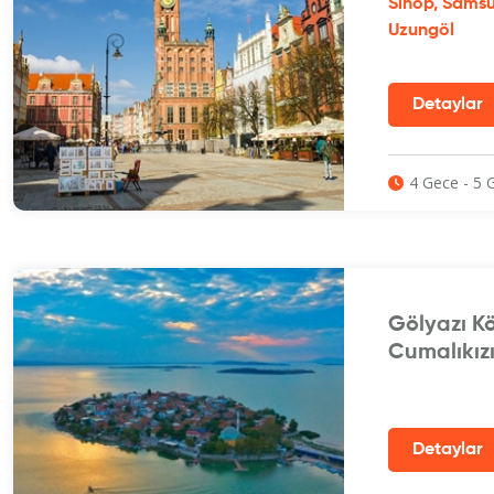
Sinop, Samsu
Uzungöl
4 Gece - 5 
Gölyazı K
Cumalıkız