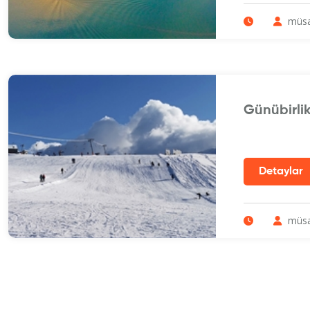
müsa
Günübirli
müsa