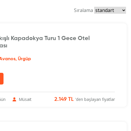
Sıralama
kışlı Kapadokya Turu 1 Gece Otel
ası
Avanos, Ürgüp
Gün
Müsait
'den başlayan fiyatlar
2.149 TL