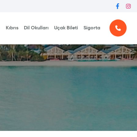
ı
Kıbrıs
Dil Okulları
Uçak Bileti
Sigorta