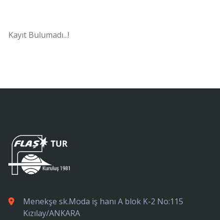
Kayıt Bulumadı...!
Menekşe sk.Moda iş hanı A blok K-2 No:115
Kızılay/ANKARA