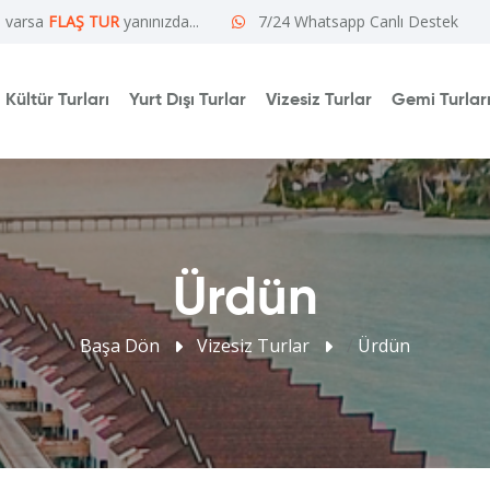
e varsa
FLAŞ TUR
yanınızda...
7/24 Whatsapp Canlı Destek
Kültür Turları
Yurt Dışı Turlar
Vizesiz Turlar
Gemi Turlar
Ürdün
Başa Dön
Vizesiz Turlar
/
Ürdün