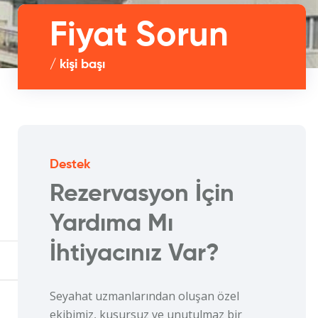
Fiyat Sorun
/ kişi başı
Destek
Rezervasyon İçin
Yardıma Mı
İhtiyacınız Var?
Seyahat uzmanlarından oluşan özel
ekibimiz, kusursuz ve unutulmaz bir