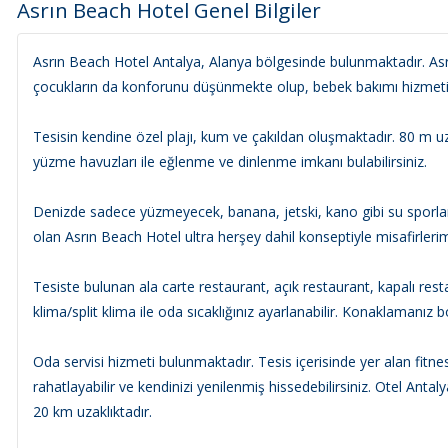
Asrın Beach Hotel Genel Bilgiler
Asrın Beach Hotel Antalya, Alanya bölgesinde bulunmaktadır. Asr
çocukların da konforunu düşünmekte olup, bebek bakımı hizmeti
Tesisin kendine özel plajı, kum ve çakıldan oluşmaktadır. 80 m uzun
yüzme havuzları ile eğlenme ve dinlenme imkanı bulabilirsiniz.
Denizde sadece yüzmeyecek, banana, jetski, kano gibi su sporlar
olan Asrın Beach Hotel ultra herşey dahil konseptiyle misafirler
Tesiste bulunan ala carte restaurant, açık restaurant, kapalı rest
klima/split klima ile oda sıcaklığınız ayarlanabilir. Konaklamanı
Oda servisi hizmeti bulunmaktadır. Tesis içerisinde yer alan fit
rahatlayabilir ve kendinizi yenilenmiş hissedebilirsiniz. Otel An
20 km uzaklıktadır.