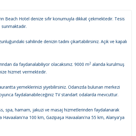
ın Beach Hotel denize sıfır konumuyla dikkat çekmektedir. Tesis
 sunmaktadır.
luğundaki sahilinde denizin tadını çıkartabilirsiniz. Açık ve kapalı
2
ından da faydanalabiliyor olacaksınız. 9000 m
alanda kurulmuş
imize hizmet vermektedir.
aurantta yemeklerinizi yiyebilirsiniz. Odanızda bulunan merkezi
z boyunca faydalanabileceğiniz TV standart odalarda mevcuttur.
ness, spa, hamam, jakuzi ve masaj hizmetlerinden faydalanarak
talya Havaalanı'na 100 km, Gazipaşa Havaalanı'na 55 km, Alanya'ya