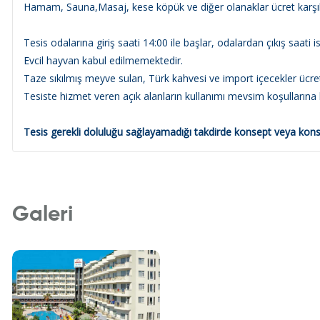
Hamam, Sauna,Masaj, kese köpük ve diğer olanaklar ücret karşılı
Tesis odalarına giriş saati 14:00 ile başlar, odalardan çıkış saati i
Evcil hayvan kabul edilmemektedir.
Taze sıkılmış meyve suları, Türk kahvesi ve import içecekler ücretl
Tesiste hizmet veren açık alanların kullanımı mevsim koşu
Tesis gerekli doluluğu sağlayamadığı takdirde konsept veya konsep
Galeri