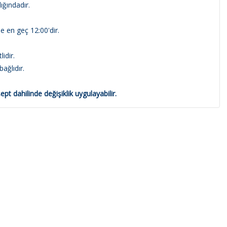
ğındadır.
se en geç 12:00'dir.
idir.
llarına bağlıdır.
t dahilinde değişiklik uygulayabilir.