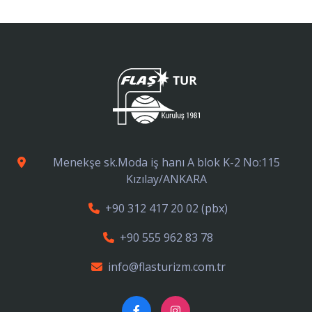
Menekşe sk.Moda iş hanı A blok K-2 No:115
Kızılay/ANKARA
+90 312 417 20 02
(pbx)
+90 555 962 83 78
info@flasturizm.com.tr